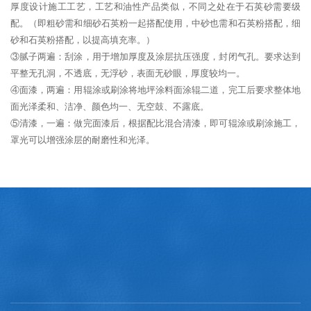
厚度设计施工工艺，工艺和油性产品类似，不同之处在于石英砂需要级
配。（即粗砂需和细砂石英粉一起搭配使用，中砂也需和石英粉搭配，细
砂和石英粉搭配，以提高填充率。）
③腻子两遍：刮涂，用于增加厚度及涂层抗压强度，封闭气孔。要求达到
平整无孔洞，不透底，无浮砂，表面无砂眼，厚度较均一。
④面漆，两遍：用辊涂或刷涂将地坪涂料面涂辊二道，完工后要求整体地
面光泽柔和、洁净、颜色均一、无空鼓、不露底。
⑤清漆，一遍：做完面漆后，根据配比混合清漆，即可辊涂或刷涂施工，
罩光可以增强涂层的耐磨性和光泽。