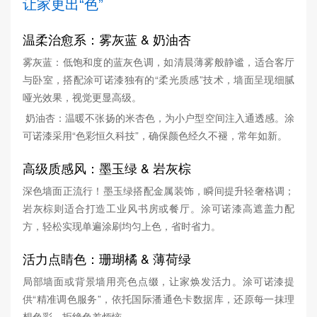
让家更出“色”
温柔治愈系：雾灰蓝 & 奶油杏
雾灰蓝：低饱和度的蓝灰色调，如清晨薄雾般静谧，适合客厅
与卧室，搭配涂可诺漆独有的“柔光质感”技术，墙面呈现细腻
哑光效果，视觉更显高级。
奶油杏：温暖不张扬的米杏色，为小户型空间注入通透感。涂
可诺漆采用“色彩恒久科技”，确保颜色经久不褪，常年如新。
高级质感风：墨玉绿 & 岩灰棕
深色墙面正流行！墨玉绿搭配金属装饰，瞬间提升轻奢格调；
岩灰棕则适合打造工业风书房或餐厅。涂可诺漆高遮盖力配
方，轻松实现单遍涂刷均匀上色，省时省力。
活力点睛色：珊瑚橘 & 薄荷绿
局部墙面或背景墙用亮色点缀，让家焕发活力。涂可诺漆提
供“精准调色服务”，依托国际潘通色卡数据库，还原每一抹理
想色彩，拒绝色差烦恼。