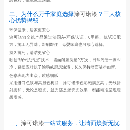
二、为什么万千家庭选择
涂可诺漆
？三大核
心优势揭秘
环保健康，居家更安心
涂可诺漆全线产品通过法国A+环保认证，0甲醛、低VOC配
方，施工无异味，即刷即住，母婴家庭也可放心选择。
持久抗污，清洁更省心
独创“纳米抗污层”技术，墙面耐擦洗超2万次，日常污渍一擦即
净，轻松应对孩子涂鸦或厨房油渍，长久保持墙面洁净如新。
色彩表现力出众，质感细腻
采用进口色浆与高显色树脂，涂可诺漆色彩饱满度高，光线折
射柔和，无论是哑光、丝光还是蛋壳光效果，都能精准呈现理
想质感。
三、
涂可诺漆
一站式服务，让墙面焕新无忧