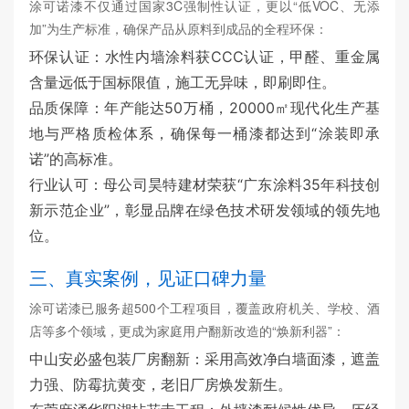
涂可诺漆不仅通过国家3C强制性认证，更以“低VOC、无添
加”为生产标准，确保产品从原料到成品的全程环保：
环保认证：水性内墙涂料获CCC认证，甲醛、重金属
含量远低于国标限值，施工无异味，即刷即住。
品质保障：年产能达50万桶，20000㎡现代化生产基
地与严格质检体系，确保每一桶漆都达到“涂装即承
诺”的高标准。
行业认可：母公司昊特建材荣获“广东涂料35年科技创
新示范企业”，彰显品牌在绿色技术研发领域的领先地
位。
三、真实案例，见证口碑力量
涂可诺漆已服务超500个工程项目，覆盖政府机关、学校、酒
店等多个领域，更成为家庭用户翻新改造的“焕新利器”：
中山安必盛包装厂房翻新：采用高效净白墙面漆，遮盖
力强、防霉抗黄变，老旧厂房焕发新生。