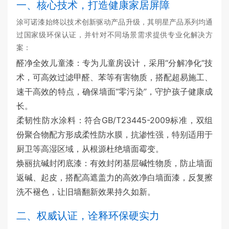
一、核心技术，打造健康家居屏障
涂可诺漆始终以技术创新驱动产品升级，其明星产品系列均通
过国家级环保认证，并针对不同场景需求提供专业化解决方
案：
醛净全效儿童漆：专为儿童房设计，采用“分解净化”技
术，可高效过滤甲醛、苯等有害物质，搭配超易施工、
速干高效的特点，确保墙面“零污染”，守护孩子健康成
长。
柔韧性防水涂料：符合GB/T23445-2009标准，双组
份聚合物配方形成柔性防水膜，抗渗性强，特别适用于
厨卫等高湿区域，从根源杜绝墙面霉变。
焕丽抗碱封闭底漆：有效封闭基层碱性物质，防止墙面
返碱、起皮，搭配高遮盖力的高效净白墙面漆，反复擦
洗不褪色，让旧墙翻新效果持久如新。
二、权威认证，诠释环保硬实力