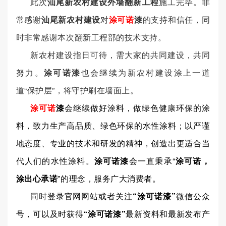
此次
汕尾新农村建设外墙翻新工程
施工完毕。非
常感谢
汕尾新农村建设
对
涂可诺
漆
的支持和信任，同
时非常感谢本次翻新工程部的技术支持。
新农村建设指日可待，需大家的共同建设，共同
努力。
涂可诺漆
也会继续为新农村建设涂上一道
道“保护层”，将守护刷在墙面上。
涂可诺
漆
会继续做好涂料，做绿色健康环保的涂
料，致力生产高品质、绿色环保的水性涂料；以严谨
地态度、专业的技术和研发的精神，创造出更适合当
代人们的水性涂料。
涂可诺漆
会一直秉承“
涂可诺，
涂出心承诺
”的理念，服务广大消费者。
同时
登录官网网站或者关注
“涂可诺漆”
微信公众
号，可以及时获得
“涂可诺漆”
最新资料和最新发布产