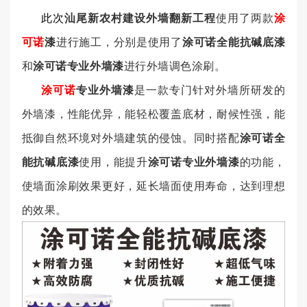
此次
汕尾新农村建设外墙翻新工程
使用了两款
涂
可诺
漆
进行施工，分别是使用了
涂可诺全能抗碱底漆
和
涂可诺专业外墙漆
进行外墙调色涂刷。
涂可诺
专业外墙漆
是一款专门针对外墙所研发的
外墙漆，性能优异，能轻松覆盖底材，耐候性强，能
抵御自然环境对外墙建筑的侵蚀。同时搭配
涂可诺全
能抗碱底漆
使用，能提升
涂可诺专业外墙漆
的功能，
使墙面涂刷效果更好，延长墙面使用寿命，达到理想
的效果。